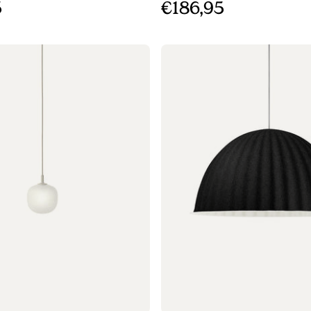
5
€186,95