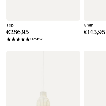
- Πράσινος κρεμαστός φωτισμός
- Μαύρ
Top
Grain
€286,95
€143,95
1 review