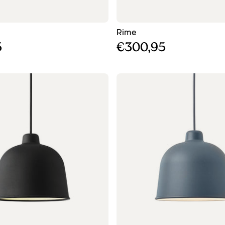
ος κρεμαστός φωτισμός - ø25
- Γκρι κρεμαστός φωτισ
Rime
5
€300,95