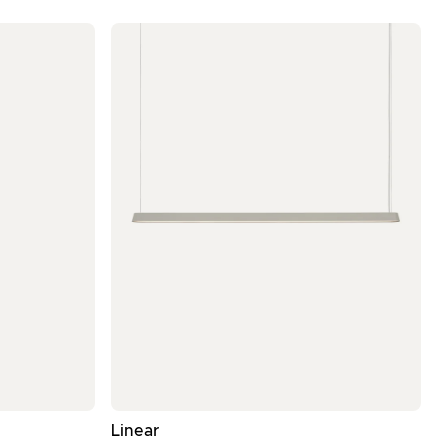
 φως Terracotta
- Γκρι φωτιστικό οροφής
Linear