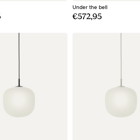
κρεμαστό φωτιστικό - ø12
- Μαύρος κρε
Under the bell
5
€572,95