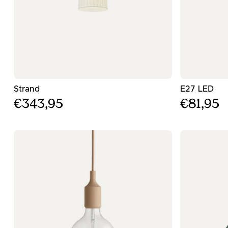
- Λευκός κρεμαστός φωτισμός - ø28εκ
- Μ
Strand
E27 LED
€343,95
€81,95