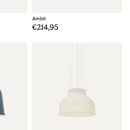
μός - ø25
- Πράσινος κρεμαστός φωτισμός - ø25
Ambit
€214,95