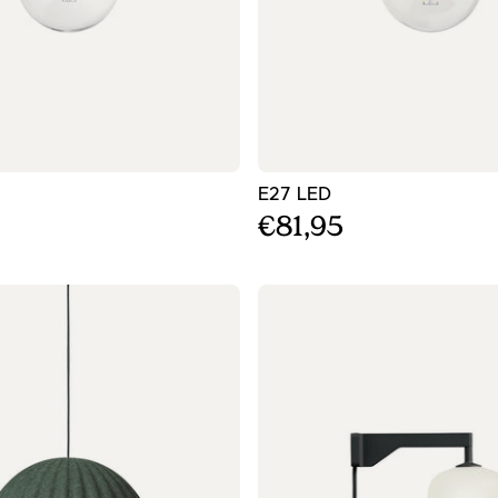
αύρο φωτιστικό οροφής
- Σκούρο κόκκινο φω
E27 LED
€81,95