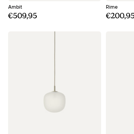
- Μπλε κρεμαστό φωτιστικό - ø55
- Γκρι 
Ambit
Rime
€509,95
€200,9