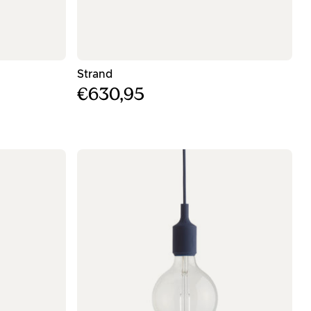
φωτισμός
- Λευκός κρεμαστός φωτισμός - ø60εκ
Strand
€630,95