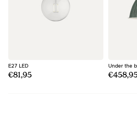
- Μπεζ φωτιστικό οροφής
E27 LED
Under the b
€81,95
€458,9