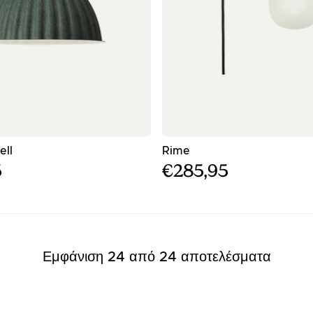
- Σκούρος πράσινος κρεμαστός φωτισμός
- Μαύρος φωτισμός τοίχ
ell
Rime
5
€285,95
Εμφάνιση
24
από
24
αποτελέσματα