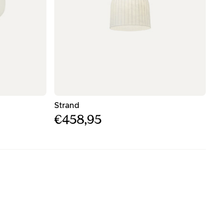
ου
- Λευκός κρεμαστός φωτισμός - ø40εκ
Strand
€458,95