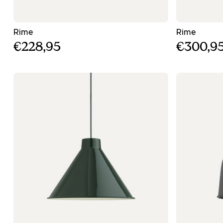
- Γκρι κρεμαστός φωτισμός - ø18
- Μαύρ
Rime
Rime
€228,95
€300,9