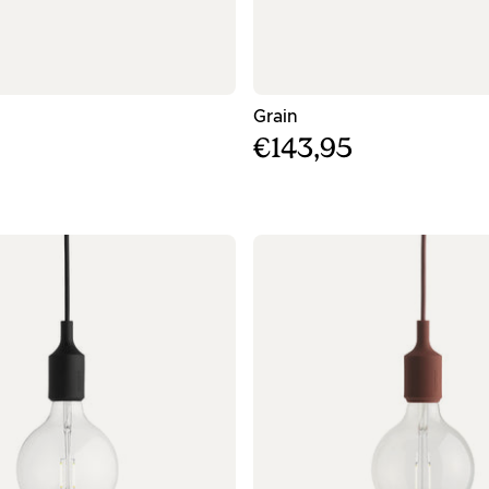
ος γκρι κρεμαστός φωτισμός
- Μπλε γκρι κρεμαστός 
Grain
€143,95