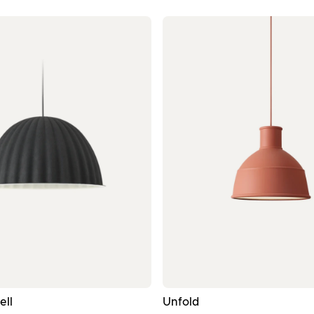
- Μαύρο κρεμαστό φωτιστικό ø55
- Πορτοκαλί κρεμαστό
ell
Unfold