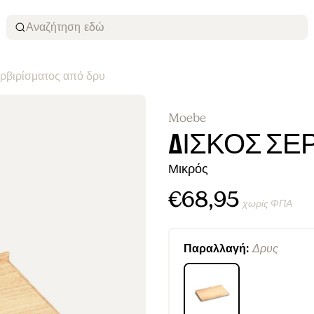
Αναζήτηση εδώ
ερβιρίσματος από δρυ
Moebe
ΔΊΣΚΟΣ ΣΕ
Μικρός
€68,95
χωρίς ΦΠΑ
Δρυς
Παραλλαγή: