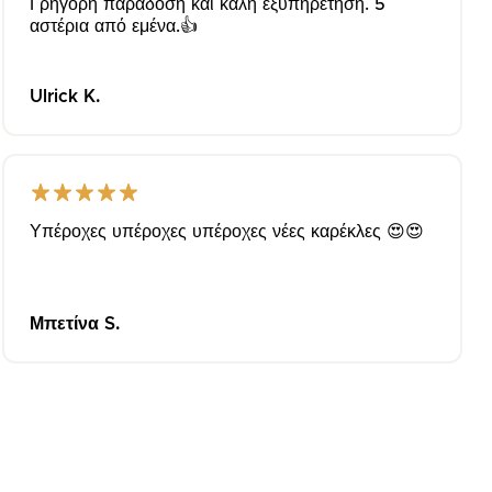
Γρήγορη παράδοση και καλή εξυπηρέτηση. 5
αστέρια από εμένα.👍
Ulrick K.
Υπέροχες υπέροχες υπέροχες νέες καρέκλες 😍😍
Μπετίνα S.