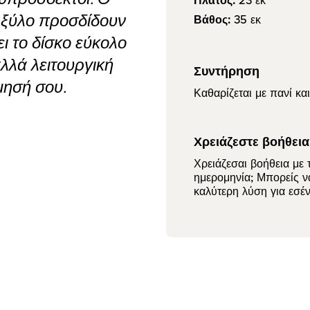
Πλάτος:
23
εκ
ό ξύλο προσδίδουν
Βάθος:
35
εκ
ι το δίσκο εύκολο
λλά λειτουργική
Συντήρηση
μησή σου.
Καθαρίζεται με πανί κα
Χρειάζεστε βοήθεια
Χρειάζεσαι βοήθεια με
ημερομηνία; Μπορείς 
καλύτερη λύση για εσέν