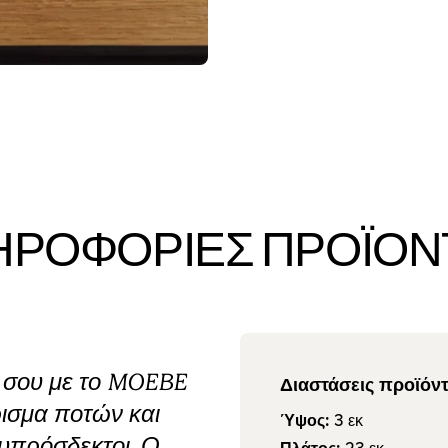
ΗΡΟΦΟΡΊΕΣ ΠΡΟΪΌΝ
ι σου με το MOEBE
Διαστάσεις προϊόν
ρισμα ποτών και
Ύψος:
3
εκ
ευπρόσδεκτοι. Ο