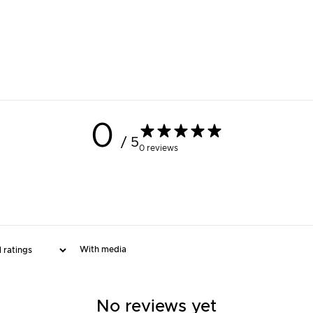
0
/ 5
0 reviews
With media
No reviews yet