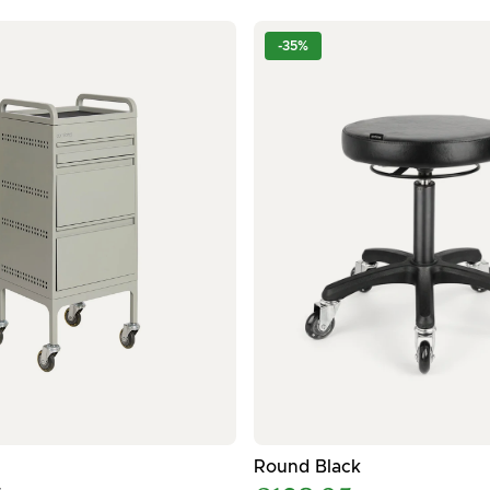
-35%
άση χιαστί
άσινος βοηθός κομμωτηρίου με 3 συρτάρια και συρόμενο ράφ
- Μαύρο σκαμπό
Round Black