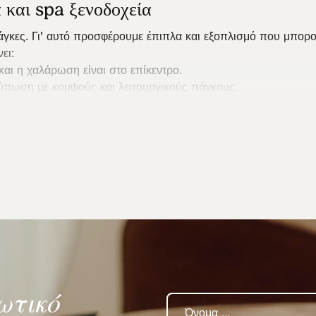
 και spa ξενοδοχεία
ανάγκες. Γι' αυτό προσφέρουμε έπιπλα και εξοπλισμό που μπο
ει:
και η χαλάρωση είναι στο επίκεντρο.
τύπωση με κομψούς και λειτουργικούς πάγκους.
έπουν στους επισκέπτες σας να χαλαρώσουν με στυλ.
 spa και πετσέτες.
εξίας. Η συλλογή μας από έπιπλα και εξοπλισμό σας βοηθά να 
ουν στον θεραπευτή την ιδανική στάση εργασίας και άνεση σ
πείες προσώπου και σώματος.
προϊόντων πίσω από τους σταθμούς πλύσης.
ωτικό
αν πρόκειται για επισκέψεις σε ξενοδοχεία και spa. Γι' αυτό