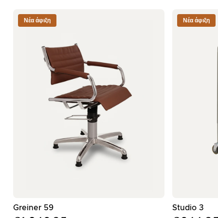
Νέα άφιξη
Νέα άφιξη
- Καφέ καρέκλα κομμωτηρίου με χρωμιωμένη β
- Πρ
Greiner 59
Studio 3