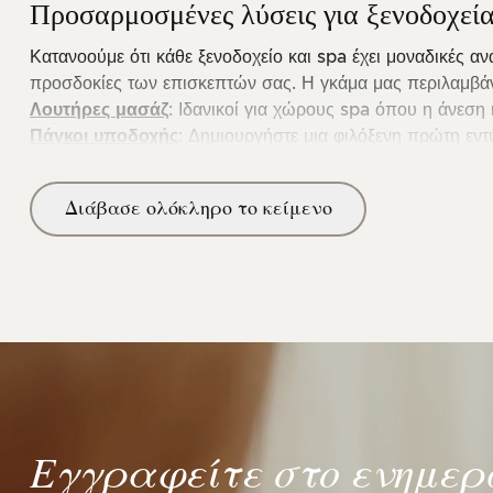
Προσαρμοσμένες λύσεις για ξενοδοχεία
Κατανοούμε ότι κάθε ξενοδοχείο και spa έχει μοναδικές 
προσδοκίες των επισκεπτών σας. Η γκάμα μας περιλαμβάν
Λουτήρες μασάζ
: Ιδανικοί για χώρους spa όπου η άνεση 
Πάγκοι υποδοχής
: Δημιουργήστε μια φιλόξενη πρώτη εν
Έπιπλα lounge και αναμονής
: Άνετα έπιπλα που επιτρ
Λύσεις αποθήκευσης
: Πρακτικές ντουλάπες για προϊόντα
Διάβασε ολόκληρο το κείμενο
Δημιουργήστε την τέλεια εμπειρία spa
Ένας χώρος spa πρέπει να είναι μια όαση ηρεμίας και ευ
Καρέκλες θεραπείας
: Εργονομικές καρέκλες που προσφέρ
Κρεβάτια μασάζ
: Ανθεκτικά και άνετα κρεβάτια για θερα
Ράφια σαμπουάν: Πρακτικές λύσεις για την αποθήκευση 
Έπιπλα αναμονής και χώροι lounge
Εγγραφείτε στο ενημερ
Ο χρόνος αναμονής μπορεί να είναι μέρος της εμπειρίας ότ